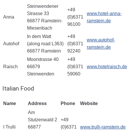
Steinwendener
+49
Strasse 33
www.hotel-anna-
Anna
(0)6371
66877 Ramstein-
ramstein.de
96100
Miesenbach
In dem Watt
+49
www.autohof-
Autohof
(along road L363)
(0)6371
ramstein.de
66877 Ramstein
92240
Moorstrasse 40
+49
Raisch
66879
(0)6371
www.hotelraisch.de
Steinwenden
59060
Italian Food
Name
Address
Phone
Website
Am
Stutzenwald 2
+49
I Trulli
66877
(0)6371
www.trulli-ramstein.de