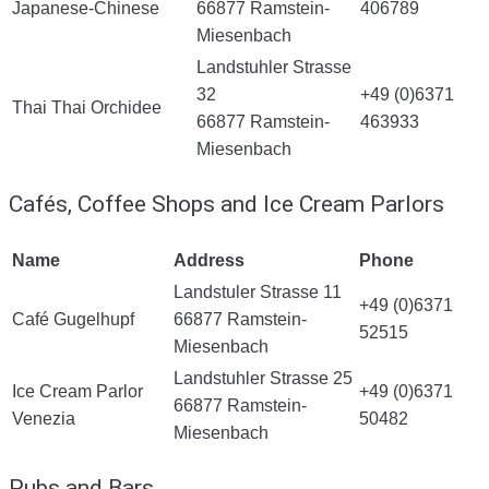
Japanese-Chinese
66877 Ramstein-
406789
Miesenbach
Landstuhler Strasse
32
+49 (0)6371
Thai Thai Orchidee
66877 Ramstein-
463933
Miesenbach
Cafés, Coffee Shops and Ice Cream Parlors
Name
Address
Phone
Landstuler Strasse 11
+49 (0)6371
Café Gugelhupf
66877 Ramstein-
52515
Miesenbach
Landstuhler Strasse 25
Ice Cream Parlor
+49 (0)6371
66877 Ramstein-
Venezia
50482
Miesenbach
Pubs and Bars