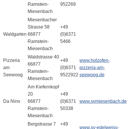
Ramstein-
952269
Miesenbach
Miesenbacher
Strasse 58
+49
Waldgarten
66877
(0)6371
Ramstein-
5466
Miesenbach
Waldstrasse 40
Pizzeria
+49
www.holzofen-
66877
am
(0)6371
pizzeria-am-
Ramstein-
Seewoog
9522922
seewoog.de
Miesenbach
Am Kiefernkopf
20
+49
Da Nino
66877
(0)6371
www.svmiesenbach.de
Ramstein-
50338
Miesenbach
Bergstrasse 7
+49
www.sv-edelweiss-