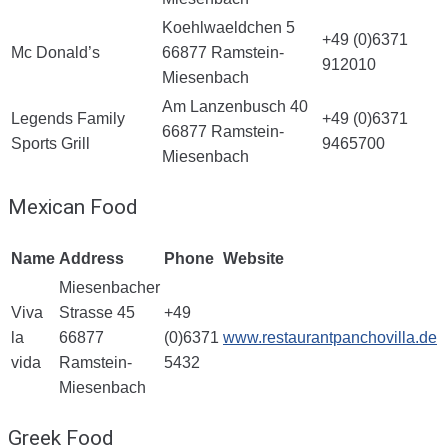
Koehlwaeldchen 5
+49 (0)6371
Mc Donald’s
66877 Ramstein-
912010
Miesenbach
Am Lanzenbusch 40
Legends Family
+49 (0)6371
66877 Ramstein-
Sports Grill
9465700
Miesenbach
Mexican Food
Name
Address
Phone
Website
Miesenbacher
Viva
Strasse 45
+49
la
66877
(0)6371
www.restaurantpanchovilla.de
vida
Ramstein-
5432
Miesenbach
Greek Food