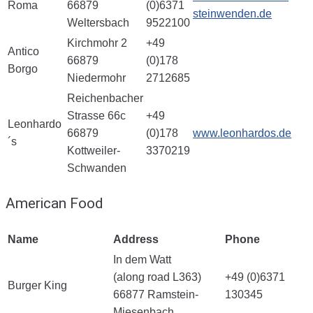
Roma
66879
(0)6371
steinwenden.de
Weltersbach
9522100
Kirchmohr 2
+49
Antico
66879
(0)178
Borgo
Niedermohr
2712685
Reichenbacher
Strasse 66c
+49
Leonhardo
66879
(0)178
www.leonhardos.de
´s
Kottweiler-
3370219
Schwanden
American Food
Name
Address
Phone
In dem Watt
(along road L363)
+49 (0)6371
Burger King
66877 Ramstein-
130345
Miesenbach