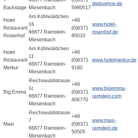
diebuehne.de
Backstage
Miesenbach
5980517
Am Köhlwäldchen
Hotel
+49
16
www.hotel-
Restaurant
(0)6371
66877 Ramstein-
rosenhof.de
Rosenhof
80010
Miesenbach
Am Köhlwäldchen
Hotel
+49
11
Restaurant
(0)6371
www.hotelmerkur.de
66877 Ramstein-
Merkur
9180
Miesenbach
Reichswaldstrasse
+49
1c
www.bigemma-
Big Emma
(0)6371
66877 Ramstein-
ramstein.com
406770
Miesenbach
Reichswaldstrasse
+49
7
www.maxi-
Maxi
(0)6371
66877 Ramstein-
ramstein.de
50505
Miesenbach